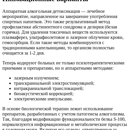
Аппаратная алкогольная детоксикация — лечебное
мероприятие, направленное на завершение употребления
спиртных напитков. Это также результативный метод
профилактики абстинентного синдрома и делирия (белая
горячка). Для удаления токсичных веществ используются
плазмаферез, ультрафиолетовое и лазерное облучение крови,
гемосорбция. Если такие методы комбинируются с
традиционными капельницами, то организм полностью
очищается за 1-2 дня.
Теперь кодируют больных не только психотерапевтическими
приемами и препаратами, но и аппаратными методами:
лазерным излучением;
транскраниальной электростимуляцией;
интракраниальной транслокацией;
биоакустической коррекцией;
электрическими импульсами.
В основе биологической терапии лежит использование
препаратов, разработанных с учетом патогенеза алкоголизма.
Так, благодаря модификации функциональности белка S-100,
нормализуются информационные и метаболические процессы
в головном мозге. Включая его отделы, ответственные за