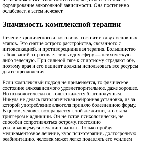
формирование алкогольной зависимости. Она постепенно
ослабевает, а затем исчезает.
Значимость комплексной терапии
Лечение хронического алкоголизма состоит из двух основных
этапов. Это снятие острого расстройства, связанного с
интоксикацией, и противорецидивная терапия. Большинство
заболеваний затрагивает лишь одну сферу — психическую
либо телесную. При сильной тяге к спиртному страдают обе,
поэтому врач и его пациент должны использовать все ресурсы
для ее преодоления.
Если комплексный подход не применяется, то физическое
состояние алкозависимого удовлетворительное, даже хорошее.
Но психологически он только кажется благополучным.
Никуда не делась патологическая нейронная установка, из-за
которой употребление алкоголя приняло болезненною форму.
В целом, человек возвращается к той же жизни, что стала
триггером к аддикции. Он не готов психологически, не
способен сопротивляться острому, постоянно
усиливающемуся желанию выпить. Только пройдя
медикаментозное лечение, курс психотерапии, долгосрочную
реабилитацию, человек может легко подавлять его усилием