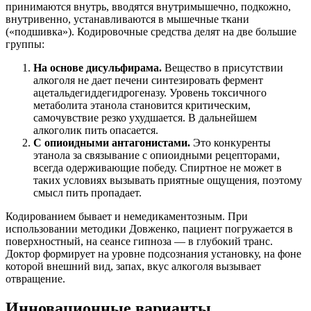
принимаются внутрь, вводятся внутримышечно, подкожно,
внутривенно, устанавливаются в мышечные ткани
(«подшивка»). Кодировочные средства делят на две большие
группы:
На основе дисульфирама.
Вещество в присутствии
алкоголя не дает печени синтезировать фермент
ацетальдегиддегидрогеназу. Уровень токсичного
метаболита этанола становится критическим,
самочувствие резко ухудшается. В дальнейшем
алкоголик пить опасается.
С опиоидными антагонистами.
Это конкуренты
этанола за связывание с опиоидными рецепторами,
всегда одерживающие победу. Спиртное не может в
таких условиях вызывать приятные ощущения, поэтому
смысл пить пропадает.
Кодированием бывает и немедикаментозным. При
использовании методики Довженко, пациент погружается в
поверхностный, на сеансе гипноза — в глубокий транс.
Доктор формирует на уровне подсознания установку, на фоне
которой внешний вид, запах, вкус алкоголя вызывает
отвращение.
Инновационные варианты